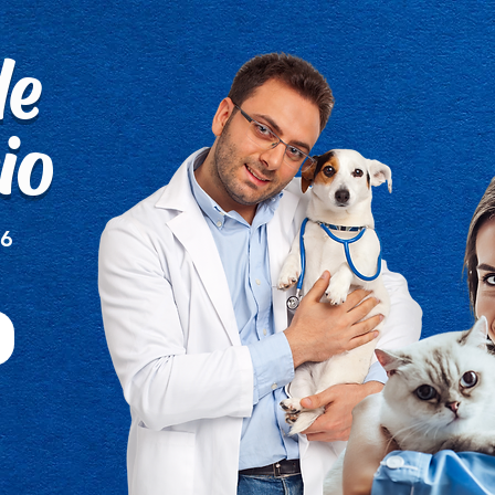
de
io
26