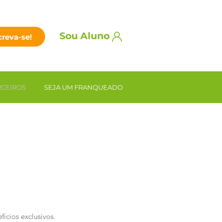
Sou Aluno
creva-se!
RCEIROS
SEJA UM FRANQUEADO
ícios exclusivos.