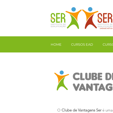
HOME
CURSOS EAD
CURSO
O
Clube de Vantagens Ser
é uma 