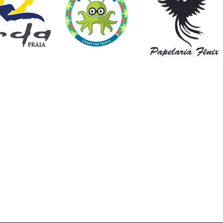
Cursos Presenciais
Nossa História
Cursos Interativos
Nossas Unidades
Cursos EAD
Seja um Franquead