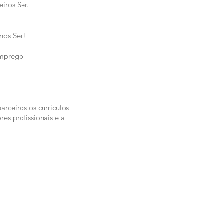
iros Ser.
unos Ser!
emprego
arceiros os currículos
es profissionais e a